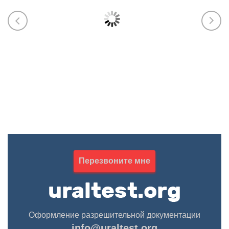
Марика
Екат
ЭПБ (Ростехнадзор), Пожарку (МЧС),
ИСО, у
тяжёлая промышленность, машины и
разраб
оборудование, СБКТС, СРО, лицензии,
паспор
НАКС
обосно
произв
602-354-70-45
263-02
Марика Абрамова
Курба
Перезвоните мне
Оформление разрешительной документации
info@uraltest.org