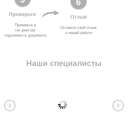
6
Проверьте
Отзыв
Проверьте в
Оставьте свой отзыв
гос.реестре
о нашей работе
подлинность документа
Наши специалисты
Марика
Екат
ЭПБ (Ростехнадзор), Пожарку (МЧС),
ИСО, у
тяжёлая промышленность, машины и
разраб
оборудование, СБКТС, СРО, лицензии,
паспор
НАКС
обосно
произв
602-354-70-45
263-02
Марика Абрамова