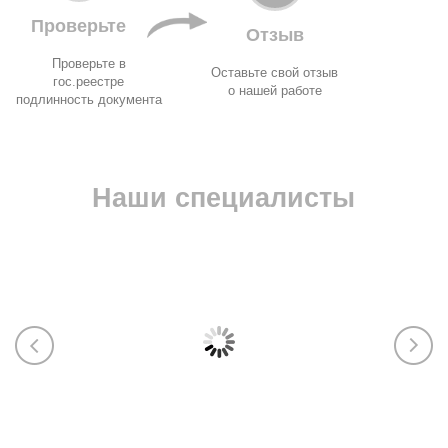
Проверьте
Отзыв
Проверьте в
Оставьте свой отзыв
гос.реестре
о нашей работе
подлинность документа
Наши специалисты
Марика
Екат
ЭПБ (Ростехнадзор), Пожарку (МЧС),
ИСО, у
тяжёлая промышленность, машины и
разраб
оборудование, СБКТС, СРО, лицензии,
паспор
НАКС
обосно
произв
602-354-70-45
263-02
Марика Абрамова
Курба