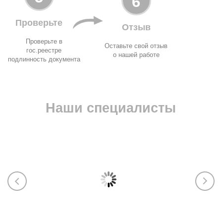
6
Проверьте
Отзыв
Проверьте в
Оставьте свой отзыв
гос.реестре
о нашей работе
подлинность документа
Наши специалисты
Марика
Екат
ЭПБ (Ростехнадзор), Пожарку (МЧС),
ИСО, у
тяжёлая промышленность, машины и
разраб
оборудование, СБКТС, СРО, лицензии,
паспор
НАКС
обосно
произв
602-354-70-45
263-02
Марика Абрамова
Курба