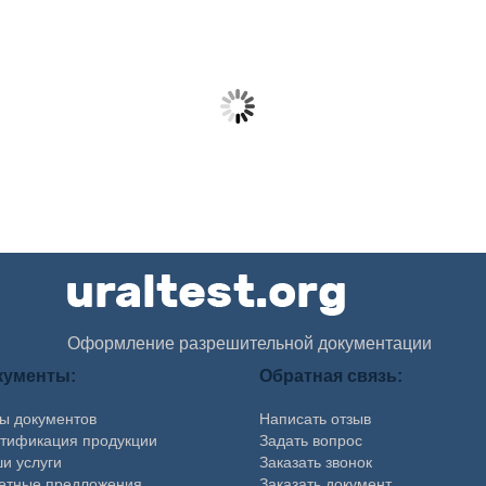
хнадзор), Пожарку (МЧС), тяжёлая промышленность,
борудование, СБКТС, СРО, лицензии, НАКС
-45
брамова
Оформление разрешительной документации
кументы:
Обратная связь:
ы документов
Написать отзыв
тификация продукции
Задать вопрос
и услуги
Заказать звонок
етные предложения
Заказать документ