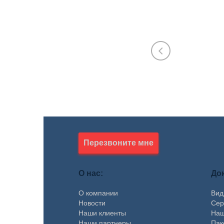
Марика
ЭПБ (Росте
машины и о
602-354-70
Марика А
Перезвоните мне
О нас:
До
О компании
Вид
Новости
Сер
Наши клиенты
Наш
Наши партнеры
Пак