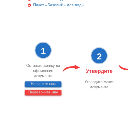
Пакет «Базовый» для воды
1
2
Оставьте заявку на
Утвердите
офомление
документа
Утвердите макет
Напишите нам
документа
Перезвоните мне