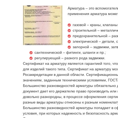
Арматура – это вспомогател
применения арматура может
газовой – краны, клапаны
строительной – металлич
предохранительной – ра
электрической – детали,
запорной – задвижки, затв
сантехнической – фитинги, шланги и пр.;
регулирующей – разного рода задвижки.
Сертификат на арматуру является гарантией того, ч
для изделий такого типа. Сертификат на арматуру мо
Росаккредитации в данной области. Сертификационны
значениям, заданным техническими условиями, ГОСТ
Большинство разновидностей арматуры обязательно до
документ дает его держателю право производить или 
довольно разнородны, в процессе оформления серти
разные виды арматуры отнесены к разным номенклат
Большинство разновидностей арматуры попадает в с
условия, при которых надежность и безопасность ар