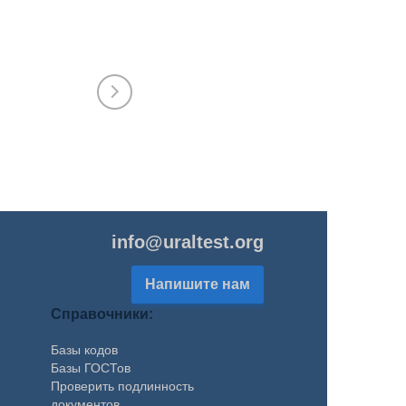
Екатерина
ИСО, услуги, штрих-коды, НТД, разработка и ре
ТР, паспорта, руководства, рецептуры, обоснов
безопасности, аналлиз производства
263-021-271
Курбатова Екатерина
info@uraltest.org
Напишите нам
Справочники:
Базы кодов
Базы ГОСТов
Проверить подлинность
документов