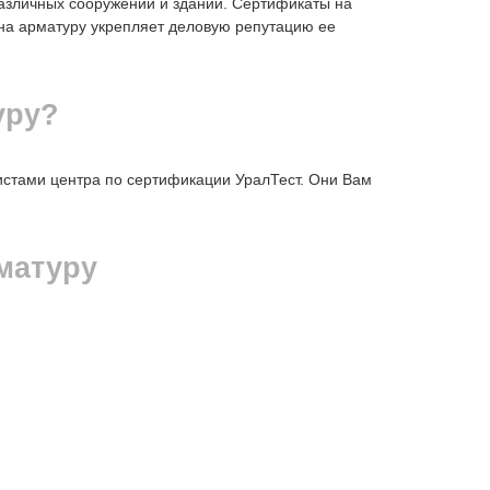
различных сооружений и зданий. Сертификаты на
на арматуру укрепляет деловую репутацию ее
уру?
стами центра по сертификации УралТест. Они Вам
матуру