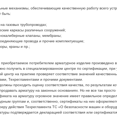
ьные механизмы, обеспечивающие качественную работу всего устро
 быть:
 на газовых трубопроводах;
еские каркасы различных сооружений;
знокалиберные клапаны, мембраны;
 соединяющие провода и прочие комплектующие;
оры, краны и пр.;
то приобретаемое потребителем арматурное изделие произведено в
жно получить в специализированном центре по сертификации, при 
й центр на практике проверяет соответствие значений качественн
ами, Техрегламентами и прочими документами.
лжны проходить оценку соответствия качества, по результатам ко
продавать арматуру на законных основаниях. Но не все так просто
фиката на арматуру огромное значение имеет правильное опреде
урным группам и, соответственно, сертификаты на них оформляют
феру действия Техрегламента ТС «O безoпасности машин и oбору
матуры подтверждается декларацией соответствия или сертификато