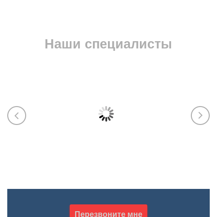
Наши специалисты
Марика
Екат
ЭПБ (Ростехнадзор), Пожарку (МЧС),
ИСО, у
тяжёлая промышленность, машины и
разраб
оборудование, СБКТС, СРО, лицензии,
паспор
НАКС
обосно
произв
602-354-70-45
263-02
Марика Абрамова
Курба
Перезвоните мне