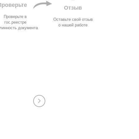
Проверьте
Отзыв
Проверьте в
Оставьте свой отзыв
гос.реестре
о нашей работе
линность документа
Алёна
Пищёвка, ХАССП, оценка условий труда, добро
сертификация, отказные письма, строительно-
продукция, лёгкая промышленность, детская п
624-463-011
Сапинькина Алёна