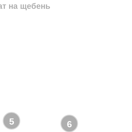
ат на щебень
5
6