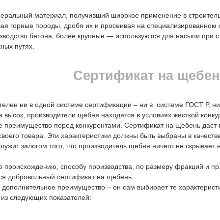
еральный материал, получивший широкое применение в строительс
вая горные породы, дробя их и просеивая на специализированном
зводство бетона, более крупные — используются для насыпи при с
ных путях.
Сертификат на щебе
телен ни в одной системе сертификации – ни в системе ГОСТ Р, н
ма высок, производители щебня находятся в условиях жесткой кон
е преимущество перед конкурентами. Сертификат на щебень даст
своего товара. Эти характеристики должны быть выбраны в качест
жит залогом того, что производитель щебня ничего не скрывает ни
происхождению, способу производства, по размеру фракций и пр.
ся добровольный сертификат на щебень.
дополнительное преимущество – он сам выбирает те характеристи
 из следующих показателей: