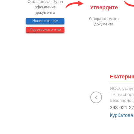
Оставьте заявку на
Утвердите
офомление
документа
Утвердите макет
Напишите нам
документа
Перезвоните мне
Екатери
 тяжёлая промышленность,
ИСО, услуг
 лицензии, НАКС
ТР, паспор
безопаснос
263-021-2
Курбатова