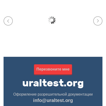
ЭПБ (Ростехнадзор), Пожарку (МЧС),
ИСО, у
тяжёлая промышленность, машины и
разраб
оборудование, СБКТС, СРО, лицензии,
паспор
НАКС
обосно
произв
602-354-70-45
263-02
Марика Абрамова
Курба
Перезвоните мне
Оформление разрешительной документации
info@uraltest.org