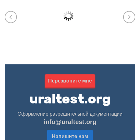
ЭПБ (Ростехнадзор), Пожарку (МЧС),
ИСО, у
тяжёлая промышленность, машины и
разраб
оборудование, СБКТС, СРО, лицензии,
паспор
НАКС
обосно
произв
602-354-70-45
263-02
Марика Абрамова
Курба
Перезвоните мне
Оформление разрешительной документации
info@uraltest.org
Напишите нам