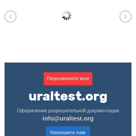
ЭПБ (Ростехнадзор), Пожарку (МЧС),
ИСО, у
тяжёлая промышленность, машины и
разраб
оборудование, СБКТС, СРО, лицензии,
паспор
НАКС
обосно
произв
602-354-70-45
263-02
Марика Абрамова
Курба
Перезвоните мне
Оформление разрешительной документации
info@uraltest.org
Напишите нам