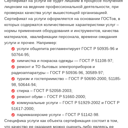
Сертификат на услуги не будет лишним в процессе получения
лицензии на ведение профессиональной деятельности, при
проверках качества услуг вышестоящей организацией.
Сертификат на услуги оформляется на основании ГОСТов, в
которых содержатся количественные характеристики услуг –
нормы применения оборудования и инструментов, качества
материалов, квалификации персонала, времени ожидания
услуги и прочее. Например:
услуги общепита регламентирует ГOСТ P 50935-96 и
50764-95;
химчистка и покраска одежды — ГOСТ P 51108-97;
ремонт и ТО бытовых электроприборов и
радиоаппаратуры – ГOСТ Р 50936-96, 30589-97;
туризм и гостеприимство – ГOСТ P 50690-2000, 51185-
98, 50644-94;
стирка – ГOСТ P 52058-2003;
ремонт обуви – ГOСТ P 51660-2000;
коммунальные услуги – ГOСТ P 51929-2002 и ГOСТ Р
51617-2000;
парикмахерские услуги – ГOСТ P 51142-98.
Специфика услуги как объекта сертификация состоит в том,
что качество ее оказания можно оценить либо являясь ее