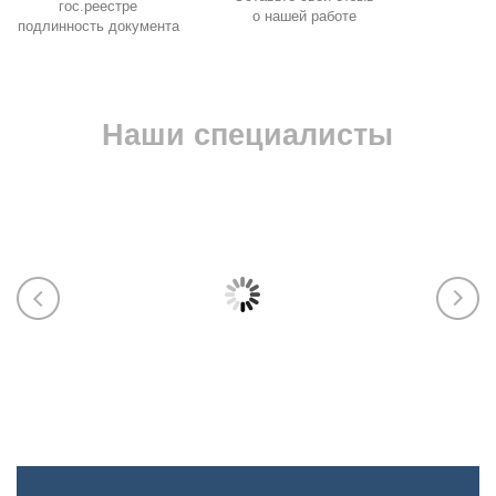
гос.реестре
о нашей работе
подлинность документа
Наши специалисты
Марика
Екат
ЭПБ (Ростехнадзор), Пожарку (МЧС),
ИСО, у
тяжёлая промышленность, машины и
разраб
оборудование, СБКТС, СРО, лицензии,
паспор
НАКС
обосно
произв
602-354-70-45
263-02
Марика Абрамова
Курба